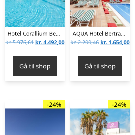
Hotel Corallium Beach by Lopesan – Voksenhotel
AQUA Hotel Bertran Park – Morgenmad
Den
Den
Den
D
kr.
5.976,61
kr.
4.492,00
kr.
2.200,46
kr.
1.654,00
oprindelige
aktuelle
oprindelige
ak
pris
pris
pris
pr
Gå til shop
Gå til shop
var:
er:
var:
er
kr. 5.976,61.
kr. 4.492,00.
kr. 2.200,46.
kr
-24%
-24%