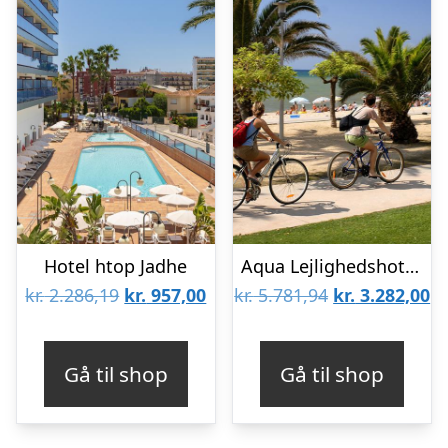
Hotel htop Jadhe
Aqua Lejlighedshotel Nostre Mar
Den
Den
Den
D
kr.
2.286,19
kr.
957,00
kr.
5.781,94
kr.
3.282,00
oprindelige
aktuelle
oprindelige
ak
pris
pris
pris
pr
Gå til shop
Gå til shop
var:
er:
var:
er
kr. 2.286,19.
kr. 957,00.
kr. 5.781,94.
kr