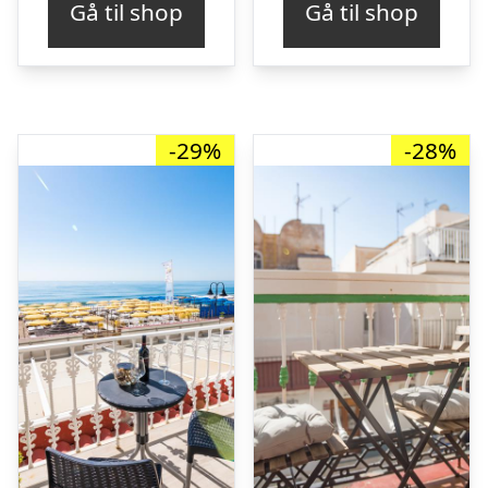
Gå til shop
Gå til shop
var:
er:
var:
er
kr. 5.227,17.
kr. 3.620,00.
kr. 1.665,30.
kr
-29%
-28%