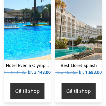
Hotel Evenia Olympic Resort
Best Lloret Splash
Den
Den
Den
D
kr.
4.147,92
kr.
3.148,00
kr.
2.182,52
kr.
1.683,00
oprindelige
aktuelle
oprindelige
ak
pris
pris
pris
pr
Gå til shop
Gå til shop
var:
er:
var:
er
kr. 4.147,92.
kr. 3.148,00.
kr. 2.182,52.
kr