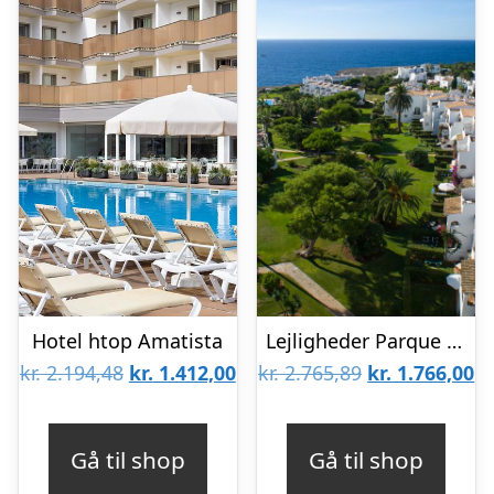
Hotel htop Amatista
Lejligheder Parque Mar
Den
Den
Den
D
kr.
2.194,48
kr.
1.412,00
kr.
2.765,89
kr.
1.766,00
oprindelige
aktuelle
oprindelige
ak
pris
pris
pris
pr
Gå til shop
Gå til shop
var:
er:
var:
er