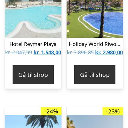
Hotel Reymar Playa
Holiday World Riwo Hotel i samarbejde med Melia
Den
Den
Den
D
kr.
2.047,99
kr.
1.548,00
kr.
3.896,85
kr.
2.980,00
oprindelige
aktuelle
oprindelige
ak
pris
pris
pris
pr
Gå til shop
Gå til shop
var:
er:
var:
er
kr. 2.047,99.
kr. 1.548,00.
kr. 3.896,85.
kr
-24%
-23%