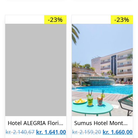
-23%
-23%
Hotel ALEGRIA Florida
Sumus Hotel Monteplaya & Spa – Voksenhotel 16+
Den
Den
Den
D
kr.
2.140,67
kr.
1.641,00
kr.
2.159,20
kr.
1.660,00