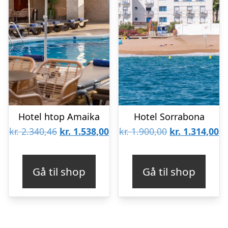
Hotel htop Amaika
Hotel Sorrabona
Den
Den
Den
D
kr.
2.340,46
kr.
1.538,00
kr.
1.900,00
kr.
1.314,00
oprindelige
aktuelle
oprindelige
ak
pris
pris
pris
pr
Gå til shop
Gå til shop
var:
er:
var:
er
kr. 2.340,46.
kr. 1.538,00.
kr. 1.900,00.
kr