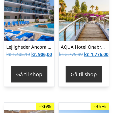
Lejligheder Ancora Salou
AQUA Hotel Onabrava & Spa
Den
Den
Den
D
kr.
1.405,19
kr.
906,00
kr.
2.775,99
kr.
1.776,00
oprindelige
aktuelle
oprindelige
ak
pris
pris
pris
pr
Gå til shop
Gå til shop
var:
er:
var:
er
kr. 1.405,19.
kr. 906,00.
kr. 2.775,99.
kr
-36%
-36%