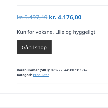
Den
Den
kr.
5.497,40
kr.
4.176,00
oprindelige
aktuelle
pris
pris
Kun for voksne, Lille og hyggeligt
var:
er:
kr. 5.497,40.
kr. 4.176,
Gå til shop
Varenummer (SKU):
8202275445087311742
Kategori:
Produkter