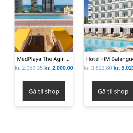
MedPlaya The Agir Springs Hotel
Den
Den
Den
kr.
2.059,35
kr.
2.000,00
kr.
3.522,80
kr.
3.02
oprindelige
aktuelle
oprinde
pris
pris
pris
Gå til shop
Gå til shop
var:
er:
var:
kr. 2.059,35.
kr. 2.000,00.
kr. 3.52