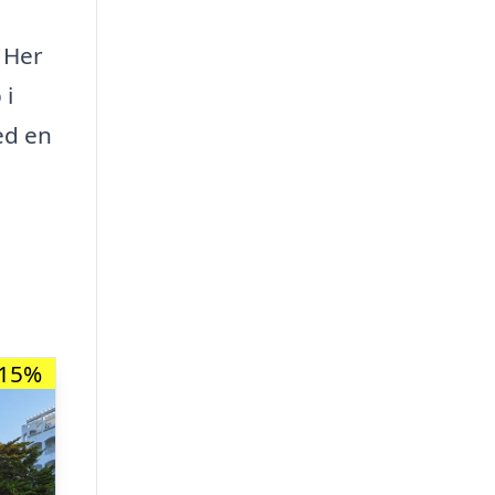
 Her
 i
ed en
-15%