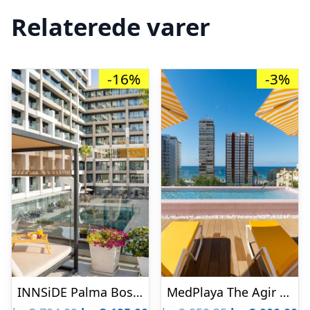
Relaterede varer
-16%
-3%
INNSiDE Palma Bosque
MedPlaya The Agir Springs Hotel