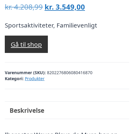
Den
Den
kr.
4.208,99
kr.
3.549,00
oprindelige
aktuelle
pris
pris
Sportsaktiviteter, Familievenligt
var:
er:
kr. 4.208,99.
kr. 3.549,00.
Gå til shop
Varenummer (SKU):
8202276806080416870
Kategori:
Produkter
Beskrivelse