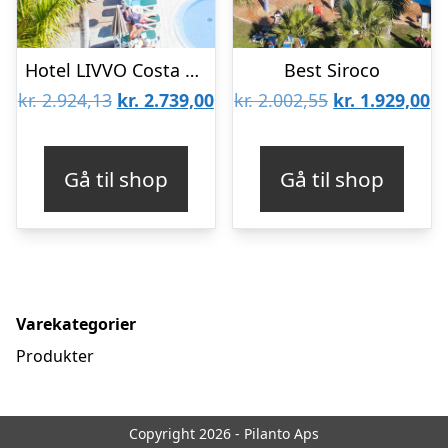
Hotel LIVVO Costa Taurito
Best Siroco
Den
Den
Den
D
kr.
2.924,13
kr.
2.739,00
kr.
2.002,55
kr.
1.929,00
oprindelige
aktuelle
oprindelige
ak
pris
pris
pris
pr
Gå til shop
Gå til shop
var:
er:
var:
er
kr. 2.924,13.
kr. 2.739,00.
kr. 2.002,55.
kr
Varekategorier
Produkter
Copyright 2026 - Pilanto Aps