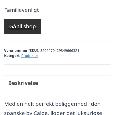
oprindelige
aktuelle
pris
pris
Familievenligt
var:
er:
kr. 2.911,56.
kr. 2.702,00.
Gå til shop
Varenummer (SKU):
8202270429349666321
Kategori:
Produkter
Beskrivelse
Med en helt perfekt beliggenhed i den
spanske by Calpe, ligger det luksuriøse