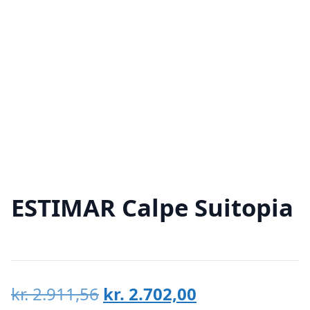
ESTIMAR Calpe Suitopia
Den
Den
kr.
2.911,56
kr.
2.702,00