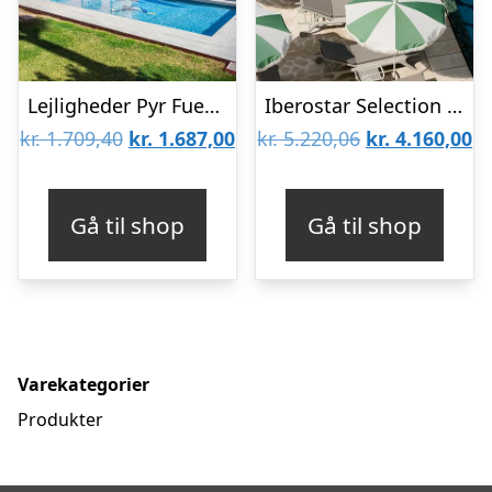
Lejligheder Pyr Fuengirola
Iberostar Selection Es Trenc
Den
Den
Den
D
kr.
1.709,40
kr.
1.687,00
kr.
5.220,06
kr.
4.160,00
oprindelige
aktuelle
oprindelige
ak
pris
pris
pris
pr
Gå til shop
Gå til shop
var:
er:
var:
er
kr. 1.709,40.
kr. 1.687,00.
kr. 5.220,06.
kr
Varekategorier
Produkter