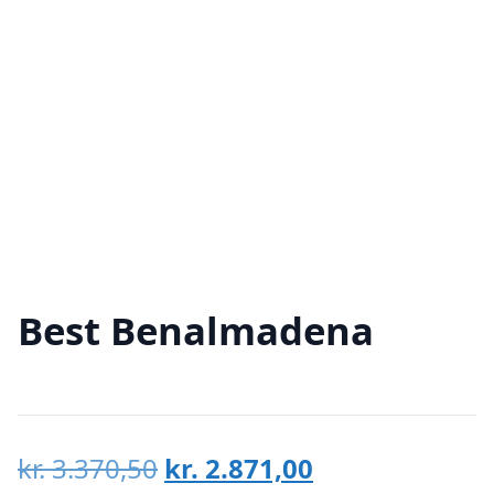
Best Benalmadena
Den
Den
kr.
3.370,50
kr.
2.871,00