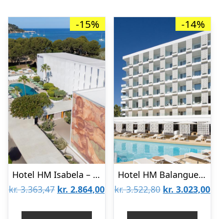
-15%
-14%
Hotel HM Isabela – Voksenhotel
Hotel HM Balanguera Beach – voksenhotel
Den
Den
Den
D
kr.
3.363,47
kr.
2.864,00
kr.
3.522,80
kr.
3.023,00
oprindelige
aktuelle
oprindelige
ak