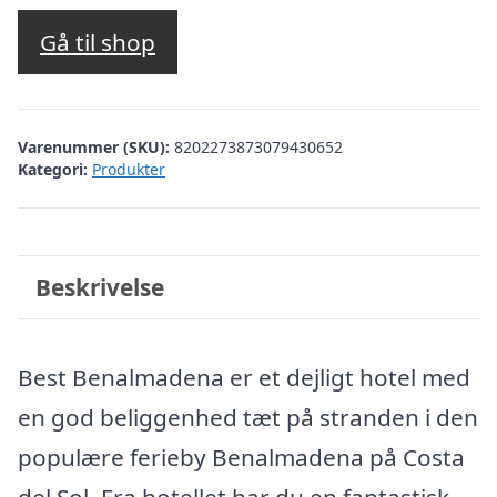
oprindelige
aktuelle
pris
pris
Gå til shop
var:
er:
kr. 3.370,50.
kr. 2.871,00.
Varenummer (SKU):
8202273873079430652
Kategori:
Produkter
Beskrivelse
Best Benalmadena er et dejligt hotel med
en god beliggenhed tæt på stranden i den
populære ferieby Benalmadena på Costa