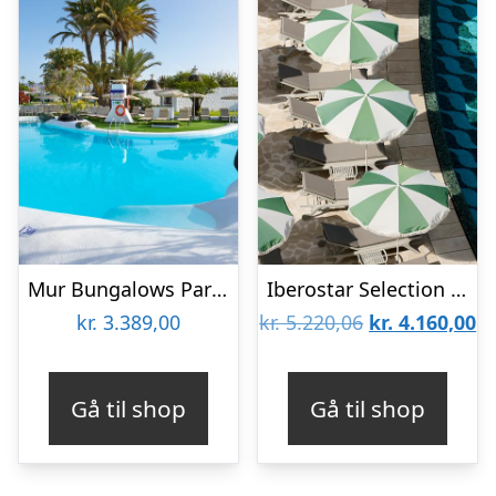
Mur Bungalows Parque Romantico
Iberostar Selection Es Trenc
Den
D
kr.
3.389,00
kr.
5.220,06
kr.
4.160,00
oprindelige
ak
pris
pr
Gå til shop
Gå til shop
var:
er
kr. 5.220,06.
kr