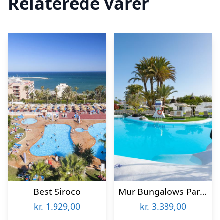
Relaterede varer
Best Siroco
Mur Bungalows Parque Romantico
kr.
1.929,00
kr.
3.389,00