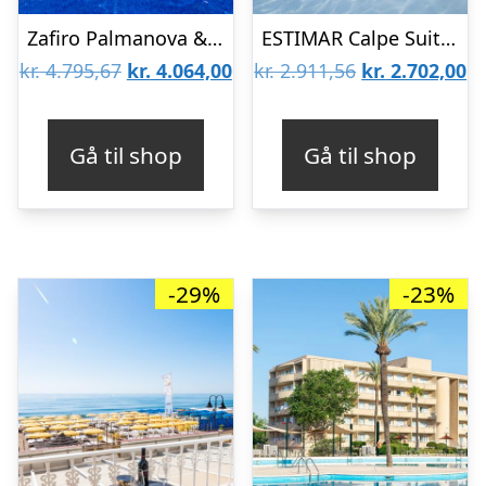
Zafiro Palmanova & Spa
ESTIMAR Calpe Suitopia
Den
Den
Den
D
kr.
4.795,67
kr.
4.064,00
kr.
2.911,56
kr.
2.702,00
oprindelige
aktuelle
oprindelige
ak
pris
pris
pris
pr
Gå til shop
Gå til shop
var:
er:
var:
er
kr. 4.795,67.
kr. 4.064,00.
kr. 2.911,56.
kr
-29%
-23%