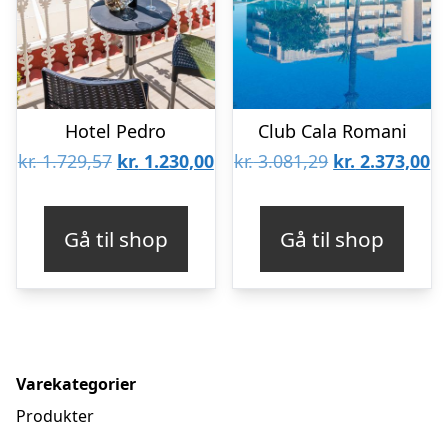
Hotel Pedro
Club Cala Romani
Den
Den
Den
D
kr.
1.729,57
kr.
1.230,00
kr.
3.081,29
kr.
2.373,00
oprindelige
aktuelle
oprindelige
ak
pris
pris
pris
pr
Gå til shop
Gå til shop
var:
er:
var:
er
kr. 1.729,57.
kr. 1.230,00.
kr. 3.081,29.
kr
Varekategorier
Produkter