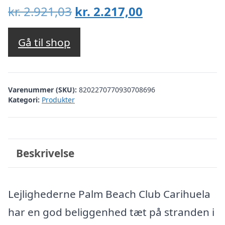
Den
Den
kr.
2.921,03
kr.
2.217,00
oprindelige
aktuelle
pris
pris
Gå til shop
var:
er:
kr. 2.921,03.
kr. 2.217,00.
Varenummer (SKU):
8202270770930708696
Kategori:
Produkter
Beskrivelse
Lejlighederne Palm Beach Club Carihuela
har en god beliggenhed tæt på stranden i