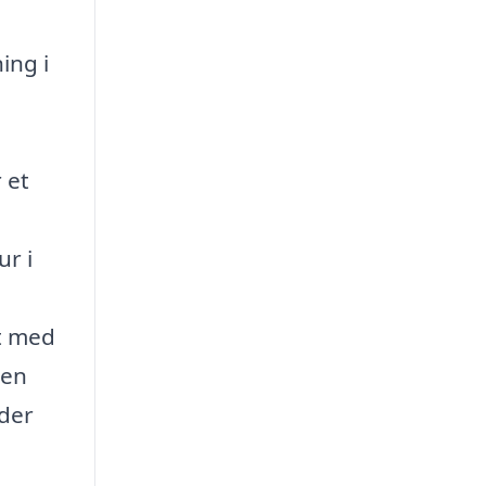
ing i
 et
ur i
et med
men
eder