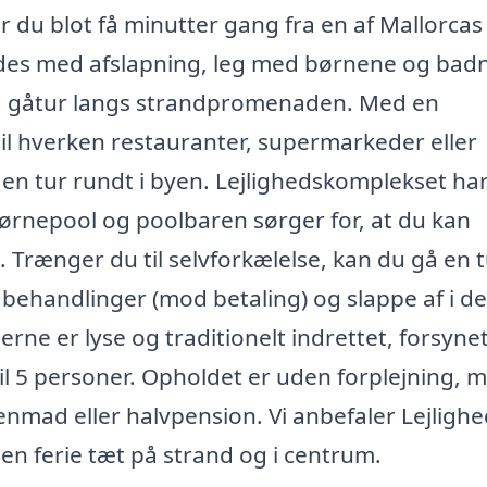
 du blot få minutter gang fra en af Mallorcas
es med afslapning, leg med børnene og badn
lig gåtur langs strandpromenaden. Med en
til hverken restauranter, supermarkeder eller
 en tur rundt i byen. Lejlighedskomplekset har
rnepool og poolbaren sørger for, at du kan
Trænger du til selvforkælelse, kan du gå en t
 behandlinger (mod betaling) og slappe af i de
derne er lyse og traditionelt indrettet, forsyn
il 5 personer. Opholdet er uden forplejning, 
nmad eller halvpension. Vi anbefaler Lejligh
en ferie tæt på strand og i centrum.